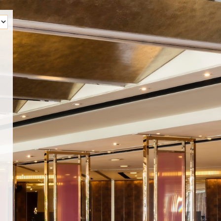
‹
请问您有几位用餐？
。