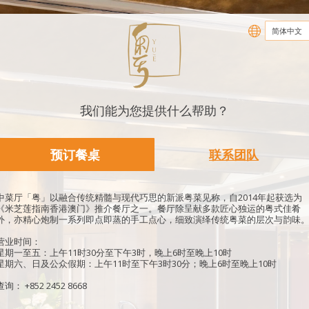
我们能为您提供什么帮助？
预订餐桌
联系团队
中菜厅「粤」以融合传统精髓与现代巧思的新派粤菜见称，自2014年起获选为
《米芝莲指南香港澳门》推介餐厅之一。餐厅除呈献多款匠心独运的粤式佳肴
外，亦精心炮制一系列即点即蒸的手工点心，细致演绎传统粤菜的层次与韵味
营业时间：
星期一至五：上午11时30分至下午3时，晚上6时至晚上10时
星期六、日及公众假期：上午11时至下午3时30分；晚上6时至晚上10时
查询： +852 2452 8668