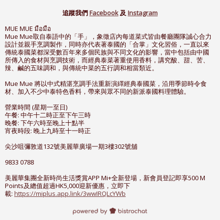
追蹤我們
Facebook
及
Instagram
MUE MUE มือมือ
Mue Mue取自泰語中的「手」，象徵店內每道菜式皆由餐廳團隊誠心合力
設計並親手烹調製作，同時亦代表著泰國的「合掌」文化習俗，一直以來
傳統泰國菜都深受數百年來多個民族與不同文化的影響，當中包括由中國
所傳入的食材與烹調技術，而經典泰菜著重使用香料，講究酸、甜、苦、
辣、鹹的五味調和，與傳統中菜的五行調和相當類近。
Mue Mue 將以中式精湛烹調手法重新演繹經典泰國菜，沿用季節時令食
材、加入不少中泰特色香料，帶來與眾不同的新派泰國料理體驗。
營業時間 (星期一至日)
午餐: 中午十二時正至下午三時
晚餐: 下午六時至晚上十點半
宵夜時段: 晚上九時至十一時正
尖沙咀彌敦道132號美麗華廣場一期3樓302號舖
9833 0788
美麗華集團全新時尚生活獎賞APP Mi+全新登場，新會員登記即享500 M
Points及總值超過HK5,000迎新優惠，立即下
載:
https://miplus.app.link/3wwIRQLcYWb